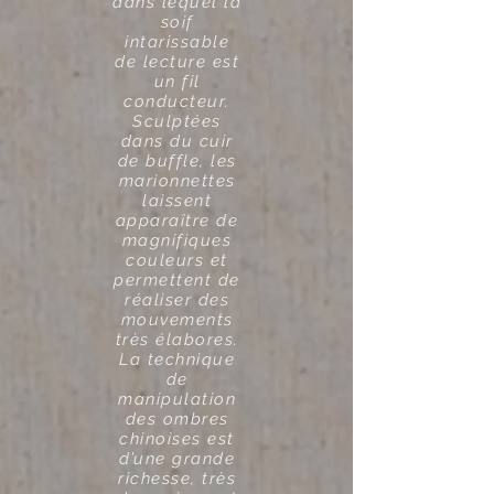
dans lequel la
soif
intarissable
de lecture est
un fil
conducteur.
Sculptées
dans du cuir
de buffle, les
marionnettes
laissent
apparaître de
magnifiques
couleurs et
permettent de
réaliser des
mouvements
très élabores.
La technique
de
manipulation
des ombres
chinoises est
d’une grande
richesse, très