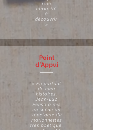
Une
curiosité
à
découvrir.
»
Point
d’Appui
« En partant
de cinq
histoires,
Jean-Luc
Penso a mis
en scène un
spectacle de
marionnettes
très poétique,