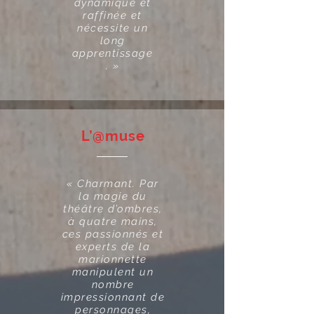
dynamique et
raffinée et
nécessite un
long
apprentissage
. »
L’@muse
« Charmant. Par
la magie du
théâtre d’ombres,
à quatre mains,
ces passionnés et
experts de la
marionnette
manipulent un
nombre
impressionnant de
personnages,