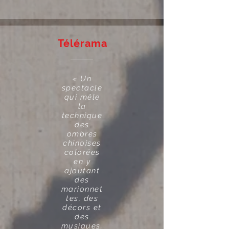
Télérama
« Un
spectacle
qui mêle
la
technique
des
ombres
chinoises
colorées
en y
ajoutant
des
marionnet
tes, des
décors et
des
musiques.