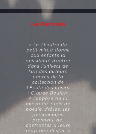
Le Parisien
« Le Théâtre du
petit miroir donne
aux enfants la
possibilité d’entrer
dans l’univers de
l’un des auteurs
phares de la
collection de
l’École des loisirs
: Claude Boujon.
A l’opposé de la
mièvrerie, plein de
poésie, drôles, les
personnages
prennent vie,
confrontés à leurs
loufoque destin. »