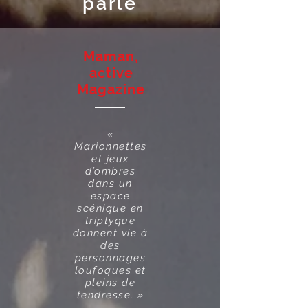
parle
Maman,
active
Magazine
«
Marionnettes
et jeux
d’ombres
dans un
espace
scénique en
triptyque
donnent vie à
des
personnages
loufoques et
pleins de
tendresse. »