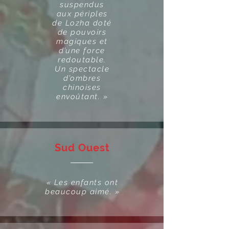
suspendus
aux périples
de Lozha doté
de pouvoirs
magiques et
d’une force
redoutable.
Un spectacle
d’ombres
chinoises
envoûtant. »
Sud Ouest
« Les enfants ont
beaucoup aimé. »