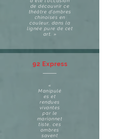
a été l’occasion
de découvrir ce
théâtre d’ombres
chinoises en
couleur, dans la
lignée pure de cet
art. »
92 Express
«
Manipulé
es et
rendues
vivantes
par le
marionnet
tiste, ces
ombres
savent