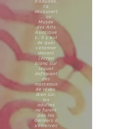
d’adultes,
l’a
découvert
... au
Musée
des Arts
Asiatique
s… il y eut
de quoi
s’étonner
devant
l’écran
blanc sur
lequel
défilaient
des
morceaux
de rêves.
Bien sûr,
les
adultes
ne furent
pas les
derniers à
s’émerveil