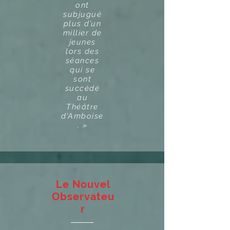
ont
subjugué
plus d’un
millier de
jeunes
lors des
séances
qui se
sont
succédé
au
Théâtre
d’Amboise
. »
Le Nouvel
Observateu
r