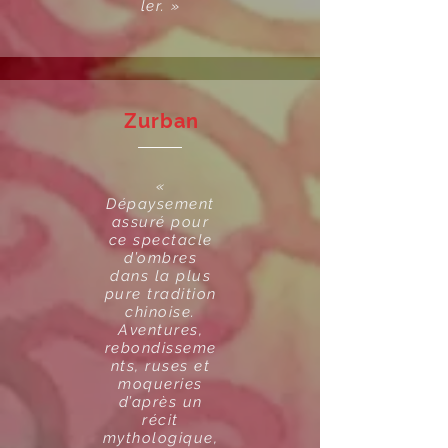
ler. »
Zurban
«
Dépaysement
assuré pour
ce spectacle
d’ombres
dans la plus
pure tradition
chinoise.
Aventures,
rebondisseme
nts, ruses et
moqueries
d’après un
récit
mythologique,