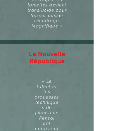
lamelles devient
translucide pour
laisser passer
l’éclairage.
Magnifique »
La Nouvelle
République
« Le
talent et
les
prouesses
technique
s de
[Jean-Luc
Penso]
ont
captivé et