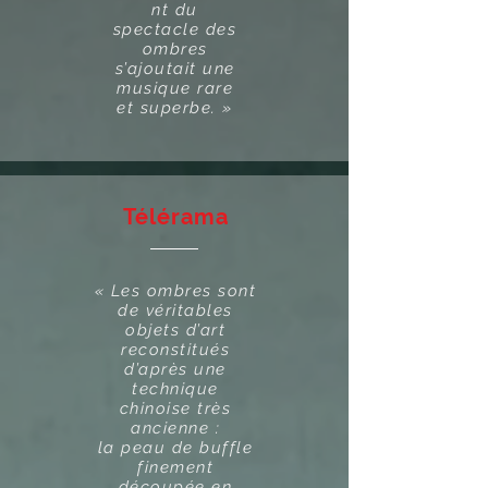
nt du
spectacle des
ombres
s’ajoutait une
musique rare
et superbe. »
Télérama
« Les ombres sont
de véritables
objets d’art
reconstitués
d’après une
technique
chinoise très
ancienne :
la peau de buffle
finement
découpée en