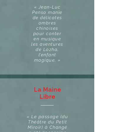
« Jean-Luc
Penso manie
de délicates
ombres
chinoises
pour conter
en musique
les aventures
de Lozha,
l’enfant
magique. »
La Maine
Libre
« Le passage (du
Théâtre du Petit
Miroir) à Changé