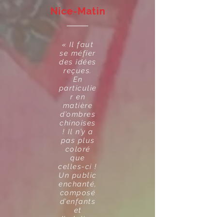
Nice-Matin
« Il faut
se méfier
des idées
reçues.
En
particulie
r en
matière
d’ombres
chinoises
! Il n’y a
pas plus
coloré
que
celles-ci !
Un public
enchanté,
composé
d’enfants
et