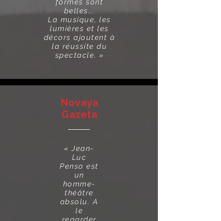
formes sont
belles...
La musique, les
lumières et les
décors ajoutent à
la réussite du
spectacle. »
Novaya
Gazeta
«
Jean-
Luc
Penso est
un
homme-
théâtre
absolu. A
le
regarder