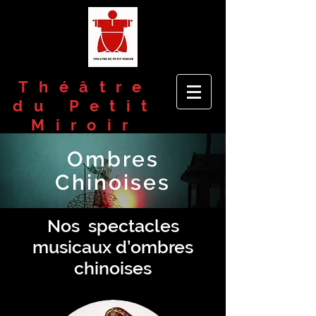
Théâtre
du Petit
Miroir
​小宛然劇團
Ombres
Chinoises
Nos spectacles
musicaux d’ombres
chinoises