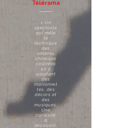
Télérama
« Un
spectacle
qui mêle
la
technique
des
ombres
chinoises
colorées
en y
ajoutant
des
marionnet
tes, des
décors et
des
musiques.
Une
curiosité
à
découvrir.