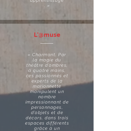
apprentissage
. »
L’@muse
« Charmant. Par
la magie du
théâtre d’ombres,
à quatre mains,
ces passionnés et
experts de la
marionnette
manipulent un
nombre
impressionnant de
personnages,
d’objets et de
décors, dans trois
espaces différents
grâce à un