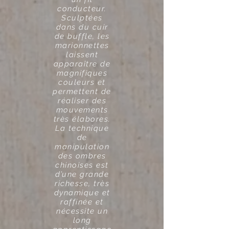
conducteur.
Sculptées
dans du cuir
de buffle, les
marionnettes
laissent
apparaître de
magnifiques
couleurs et
permettent de
réaliser des
mouvements
très élabores.
La technique
de
manipulation
des ombres
chinoises est
d’une grande
richesse, très
dynamique et
raffinée et
nécessite un
long