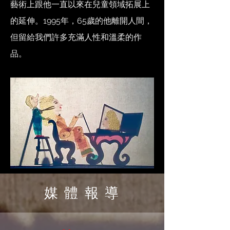
藝術上跟他一直以來在兒童領域拓展上
的延伸。1995年，65歲的他離開人間，
但留給我們許多充滿人性和溫柔的作
品。
媒 體 報 導