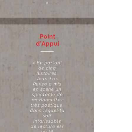
»
Point
d’Appui
« En partant
de cinq
histoires,
Jean-Luc
Penso a mis
en scène un
spectacle de
marionnettes
très poétique,
dans lequel la
soif
intarissable
de lecture est
un fil