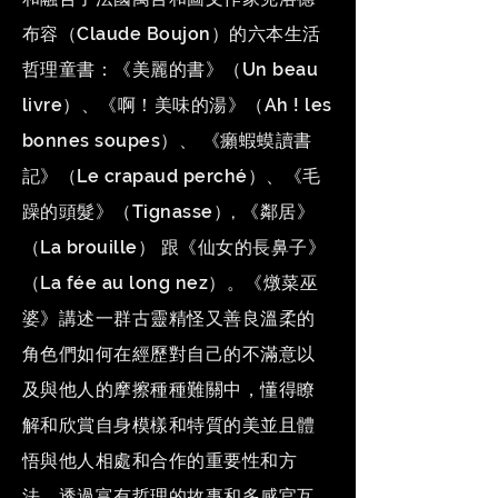
布容（Claude Boujon）的六本生活
哲理童書：《美麗的書》（Un beau
livre）、《啊！美味的湯》（Ah ! les
bonnes soupes）、 《癩蝦蟆讀書
記》（Le crapaud perché）、《毛
躁的頭髮》（Tignasse）, 《鄰居》
（La brouille） 跟《仙女的長鼻子》
（La fée au long nez）。《燉菜巫
婆》講述一群古靈精怪又善良溫柔的
角色們如何在經歷對自己的不滿意以
及與他人的摩擦種種難關中，懂得瞭
解和欣賞自身模樣和特質的美並且體
悟與他人相處和合作的重要性和方
法。透過富有哲理的故事和多感官互