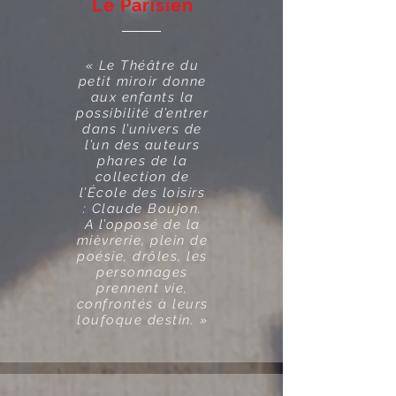
Le Parisien
« Le Théâtre du
petit miroir donne
aux enfants la
possibilité d’entrer
dans l’univers de
l’un des auteurs
phares de la
collection de
l’École des loisirs
: Claude Boujon.
A l’opposé de la
mièvrerie, plein de
poésie, drôles, les
personnages
prennent vie,
confrontés à leurs
loufoque destin. »