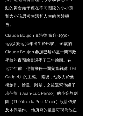
動的舞台給予處在不同階段的小小孩
和大小孩思考生活和人生的美妙機
會。
Claude Boujon 克洛德·布容
(1930-
1995)
於1930年出生於巴黎。 16歲的
Claude Boujon 參加巴黎18區一間市政
學校的夜間繪畫課學了三年繪圖。在
1972年前，他曾擔任一間兒童雜誌《Pif
Gadget》的主編。 隨後，他致力於藝
術創作、繪畫、雕塑，之後還幫他繼子
班任旅（Jean-Luc Penso）的小宛然劇
團（Théâtre du Petit Miroir）設計佈景
及木偶製作。 他所寫的童書可視為他在