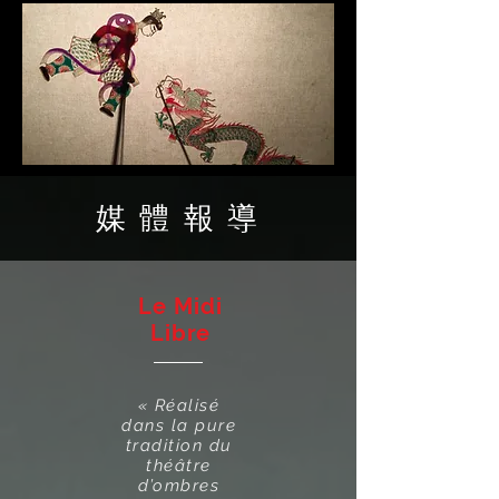
媒 體 報 導
Le Midi
Libre
« Réalisé
dans la pure
tradition du
théâtre
d’ombres