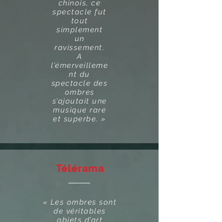
chinois, ce
spectacle fut
tout
simplement
un
ravissement.
A
l’émerveilleme
nt du
spectacle des
ombres
s’ajoutait une
musique rare
et superbe. »
Télérama
« Les ombres sont
de véritables
objets d’art