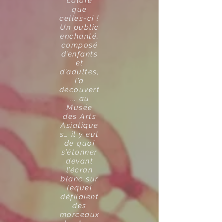
coloré
que
celles-ci !
Un public
enchanté,
composé
d’enfants
et
d’adultes,
l’a
découvert
... au
Musée
des Arts
Asiatique
s… il y eut
de quoi
s’étonner
devant
l’écran
blanc sur
lequel
défilaient
des
morceaux