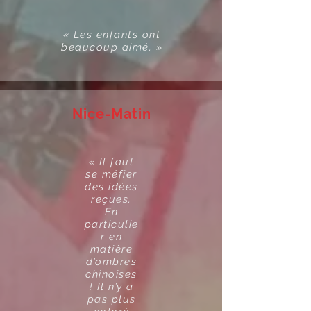
« Les enfants ont
beaucoup aimé. »
Nice-Matin
« Il faut
se méfier
des idées
reçues.
En
particulie
r en
matière
d’ombres
chinoises
! Il n’y a
pas plus