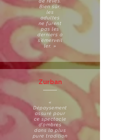
de rêves.
Bien sûr,
les
adultes
ne furent
pas les
derniers à
s’émerveil
ler. »
Zurban
«
Dépaysement
assuré pour
ce spectacle
d’ombres
dans la plus
pure tradition