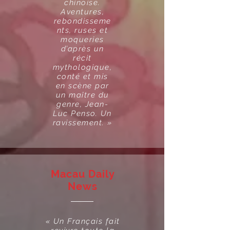
chinoise.
Aventures,
rebondisseme
nts, ruses et
moqueries
d’après un
récit
mythologique,
conté et mis
en scène par
un maître du
genre, Jean-
Luc Penso. Un
ravissement. »
Macau Daily
News
« Un Français fait