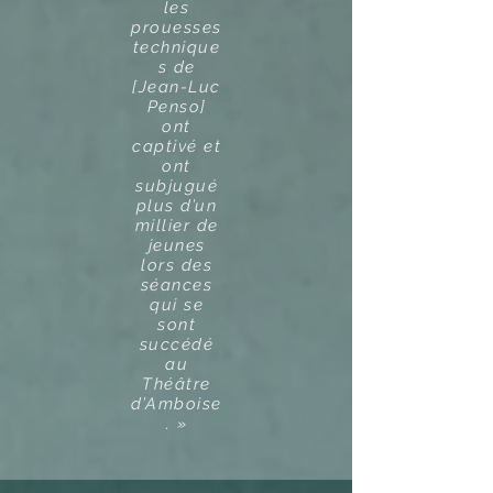
les
prouesses
technique
s de
[Jean-Luc
Penso]
ont
captivé et
ont
subjugué
plus d’un
millier de
jeunes
lors des
séances
qui se
sont
succédé
au
Théâtre
d’Amboise
. »