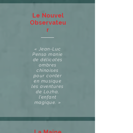
Le Nouvel
Observateu
r
« Jean-Luc
Penso manie
de délicates
ombres
chinoises
pour conter
en musique
les aventures
de Lozha,
l’enfant
magique. »
La Maine