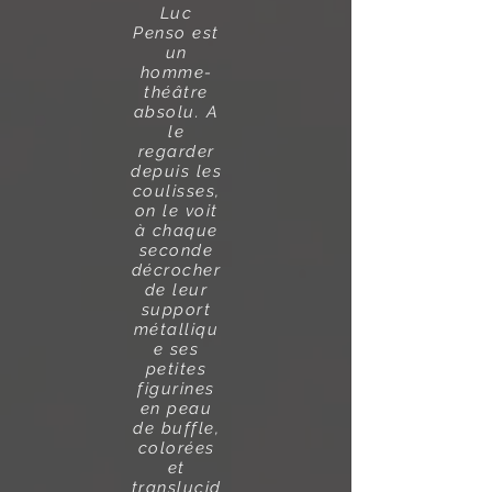
Luc
Penso est
un
homme-
théâtre
absolu. A
le
regarder
depuis les
coulisses,
on le voit
à chaque
seconde
décrocher
de leur
support
métalliqu
e ses
petites
figurines
en peau
de buffle,
colorées
et
translucid