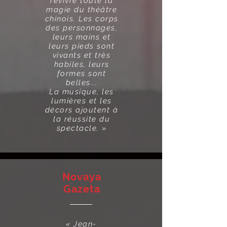
revivre toute la
magie du théâtre
chinois. Les corps
des personnages,
leurs mains et
leurs pieds sont
vivants et très
habiles, leurs
formes sont
belles...
La musique, les
lumières et les
décors ajoutent à
la réussite du
spectacle. »
Novaya
Gazeta
«
Jean-